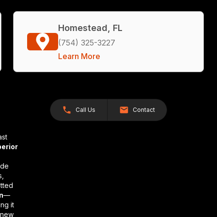
Homestead, FL
(754) 325-3227
Learn More
Call Us
Contact
ast
erior
ide
s,
itted
en
—
ng it
f new