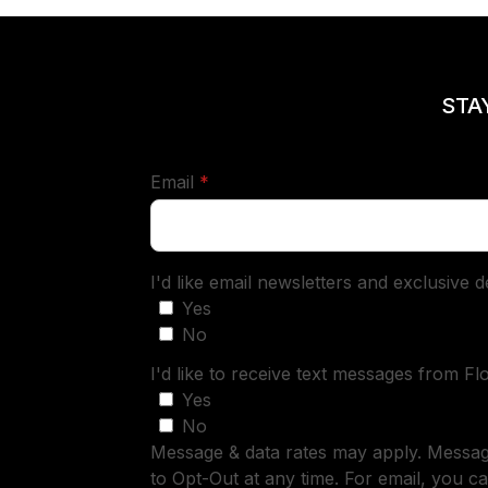
STA
required
Email
*
I'd like email newsletters and exclusive 
Yes
No
I'd like to receive text messages from Fl
Yes
No
Message & data rates may apply. Messa
to Opt-Out at any time. For email, you ca