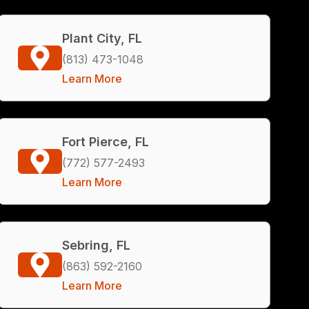
Plant City, FL
(813) 473-1048
Learn More
Fort Pierce, FL
(772) 577-2493
Learn More
Sebring, FL
(863) 592-2160
Learn More