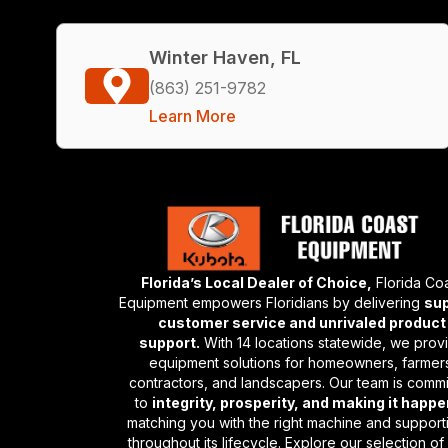
Winter Haven, FL
(863) 251-9782
Learn More
Florida’s Local Dealer of Choice,
Florida Co
Equipment empowers Floridians by delivering
sup
customer service and unrivaled product
support.
With 14 locations statewide, we prov
equipment solutions for homeowners, farmer
contractors, and landscapers. Our team is comm
to
integrity, prosperity, and making it happ
matching you with the right machine and supporti
throughout its lifecycle. Explore our selection o