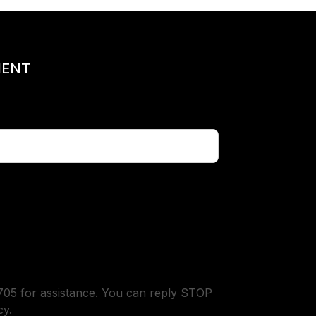
MENT
05 for assistance. You can reply STOP
cy.