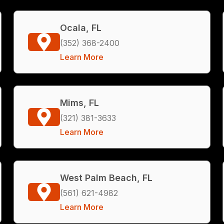
Ocala, FL
(352) 368-2400
Learn More
Mims, FL
(321) 381-3633
Learn More
West Palm Beach, FL
(561) 621-4982
Learn More