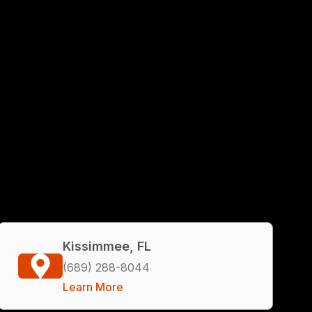
Kissimmee, FL
(689) 288-8044
Learn More