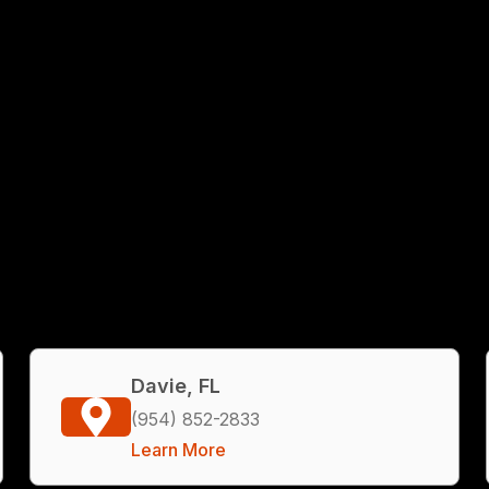
Davie, FL
(954) 852-2833
Learn More