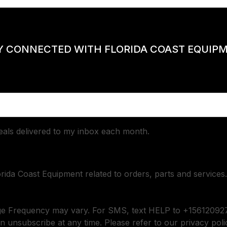
Y CONNECTED WITH FLORIDA COAST EQUIP
deals delivered to my inbox each month.
orida Coast Equipment related to orders, parts and services.
ge Frequency may vary. For SMS, text HELP to +156120927
n unsubscribe at any time. Please refer to our privacy poli